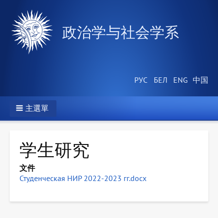
政治学与社会学系
主選單
学生研究
文件
Студенческая НИР 2022-2023 гг.docx