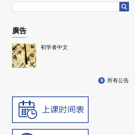
搜
搜尋
尋
廣告
初学者中文
所有公告