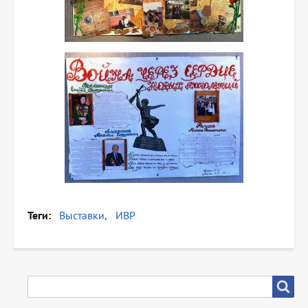
Теги
Выставки
ИВР
SEARCH
Search