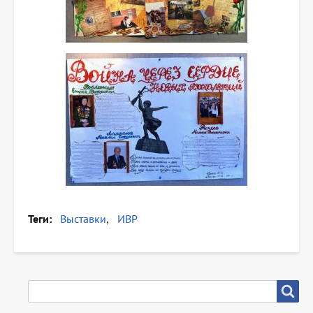
Теги
Выставки
ИВР
SEARCH
Search