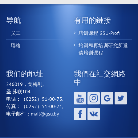
导航
有用的鏈接
员工
培训课程 GSU-Profi
聯絡
培训和再培训研究所邀
请培训课程
我们的地址
我們在社交網絡
中
246019，戈梅利,
圣 苏联104
电话：（0232）51-00-73,
传真：（0232）51-00-71,
电子邮件：
mail@gsu.by