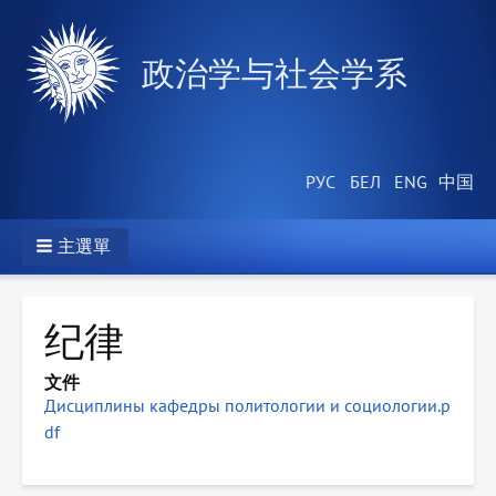
政治学与社会学系
主選單
纪律
文件
Дисциплины кафедры политологии и социологии.p
df