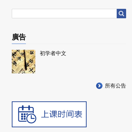
搜
搜尋
尋
廣告
初学者中文
所有公告