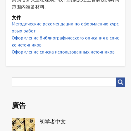
范围内准备材料。
文件
Методические рекомендации по оформлению курс
овых работ
Оформление библиографического описания в спис
ке источников
Оформление списка использованных источников
搜
搜尋
尋
廣告
初学者中文